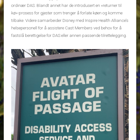
ordinær DAS. Blandt annet har de introdusert en «returner til
kø»-prosess for gjester som trenger å forlate køen og komme
tilbake. Videre samarbeider Disney med Inspire Health Alliance’s
helsepersonell for å assistere Cast Members ved behov for å
fastslå berettigelse for DAS eller annen passende tilrettelegging.