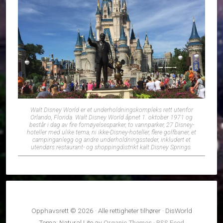
Walt Disney World er et underholdningskompleks rett utenfor
Orlando, Florida. Walt Disney World åpnet 1. oktober 1971 og
består i dag av fire fornøyelsesparker, to vannparker, 27 Disney-
hoteller med ulike tema, ni ikke-Disney-hoteller, flere golfbaner, et
campinganlegg og andre underholdningssteder, inkludert et
utendørs restaurant- og shoppingdistrikt kalt Disney Springs.
Opphavsrett © 2026 · Alle rettigheter tilhører · DisWorld
Tema: Natural Lite av
Organic Themes
·
RSS Feed