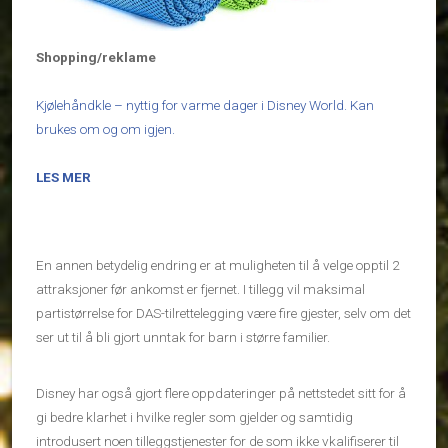
Shopping/reklame
Kjølehåndkle – nyttig for varme dager i Disney World. Kan
brukes om og om igjen.
LES MER
En annen betydelig endring er at muligheten til å velge opptil 2
attraksjoner før ankomst er fjernet. I tillegg vil maksimal
partistørrelse for DAS-tilrettelegging være fire gjester, selv om det
ser ut til å bli gjort unntak for barn i større familier.
Disney har også gjort flere oppdateringer på nettstedet sitt for å
gi bedre klarhet i hvilke regler som gjelder og samtidig
introdusert noen tilleggstjenester for de som ikke vkalifiserer til