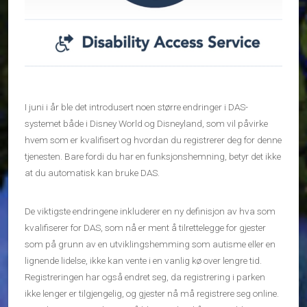
I juni i år ble det introdusert noen større endringer i DAS-
systemet både i Disney World og Disneyland, som vil påvirke
hvem som er kvalifisert og hvordan du registrerer deg for denne
tjenesten. Bare fordi du har en funksjonshemning, betyr det ikke
at du automatisk kan bruke DAS.
De viktigste endringene inkluderer en ny definisjon av hva som
kvalifiserer for DAS, som nå er ment å tilrettelegge for gjester
som på grunn av en utviklingshemming som autisme eller en
lignende lidelse, ikke kan vente i en vanlig kø over lengre tid.
Registreringen har også endret seg, da registrering i parken
ikke lenger er tilgjengelig, og gjester nå må registrere seg online.