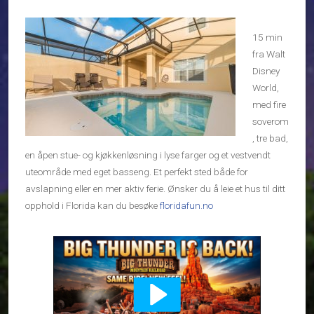
15 min
fra Walt
Disney
World,
med fire
soverom
, tre bad,
en åpen stue- og kjøkkenløsning i lyse farger og et vestvendt
uteområde med eget basseng. Et perfekt sted både for
avslapning eller en mer aktiv ferie. Ønsker du å leie et hus til ditt
opphold i Florida kan du besøke
floridafun.no