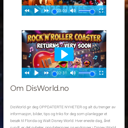
Om DisWorld.no
DisWorld gir deg OPPDATERTE NYHETER og alt du trenger av
informasjon, bilder, tips og triks for deg som planlegger et
besøk til Florida og Walt Disney World. Hver eneste dag, året
rundt, er det nyheter, oppdateringer og endringer i Disney World.