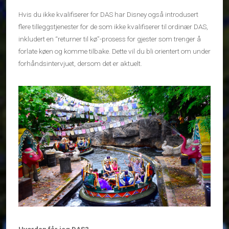
Hvis du ikke kvalifiserer for DAS har Disney også introdusert
flere tilleggstjenester for de som ikke kvalifiserer til ordinær DAS,
inkludert en “returner til kø”-prosess for gjester som trenger å
forlate køen og komme tilbake. Dette vil du bli orientert om under
forhåndsintervjuet, dersom det er aktuelt.