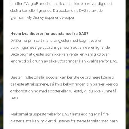
billetten/MagicBandet ditt, slik at det ikke er nødvendig med
ekstra kort eller lignende. Du booker dine DAS retur-tider
gjennom My Disney Experience-appen!
Hvem kvalifiserer for assistanse fra DAS?
DAS er nå primært ment for gjester med kognitive eller
utviklingsmessige utfordringer, som autisme eller lignende.
Dette betyr at gjester som ikke kan vente i en vanlig kø over
lengre tid på grunn av slike utfordringer, kan kvalifisere for DAS.
Gjester i rullestol eller scooter kan benytte de ordinære køene til
de fleste attraksjonene, så hvis bekymringen din bare er køer og
ombordstigning med scooter eller rullestol, vil du ikke kunne få
DAS.
Maksimal gruppestørrelse for DAS-tilrettelegging er nå fire
gjester. Dette kan imidlertid justeres for større familier med barn.