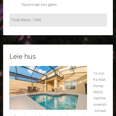
tilpasninger kan gjøres.
Total Views: 1554
Leie hus
15 min
fra Walt
Disney
World,
med fire
soverom
, tre bad,