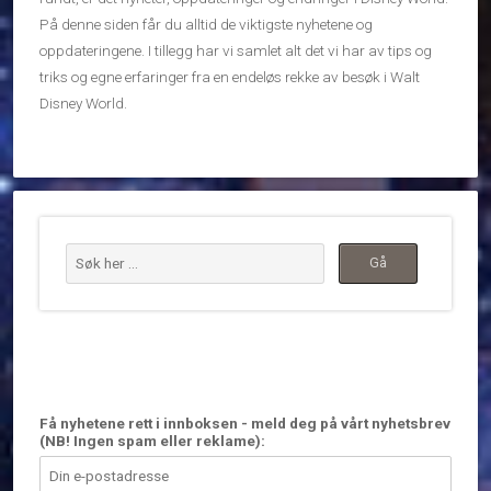
På denne siden får du alltid de viktigste nyhetene og
oppdateringene. I tillegg har vi samlet alt det vi har av tips og
triks og egne erfaringer fra en endeløs rekke av besøk i Walt
Disney World.
Få nyhetene rett i innboksen - meld deg på vårt nyhetsbrev
(NB! Ingen spam eller reklame):