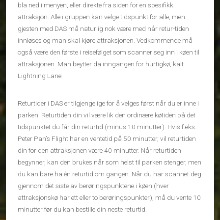
bla ned i menyen, eller direkte fra siden for en spesifikk
attraksjon. Alle i gruppen kan velge tidspunkt for alle, men
gjesten med DAS må naturlig nok være med når retur-tiden
innløses og man skal kjøre attraksjonen. Vedkommende må
også være den første i reisefølget som scanner seg inn i køen til
attraksjonen. Man beytter da inngangen for hurtigkø, kalt
Lightning Lane.
Returtider i DAS er tilgjengelige for å velges først når du er inne i
parken. Returtiden din vil være lik den ordinære køtiden på det
tidspunktet du får din returtid (minus 10 minutter). Hvis f.eks.
Peter Pan’s Flight har en ventetid på 50 minutter, vil returtiden
din for den attraksjonen være 40 minutter. Når returtiden
begynner, kan den brukes når som helst til parken stenger, men
du kan bare ha én returtid om gangen. Når du har scannet deg
gjennom det siste av berøringspunktene i køen (hver
attraksjonskø har ett eller to berøringspunkter), må du vente 10
minutter før du kan bestille din neste returtid.