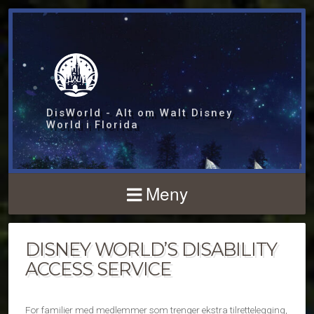
DisWorld - Alt om Walt Disney
World i Florida
Meny
DISNEY WORLD’S DISABILITY
ACCESS SERVICE
For familier med medlemmer som trenger ekstra tilrettelegging,