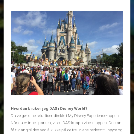
Hvordan bruker jeg DAS i Disney World?
Du velger dine returtider direkte i My Disney Experience-appen.
Når du er inne i parken, vil en DAS-knapp vises i appen. Du kan
få tilgang til den ved å klikke på de tre linjene nederst til høyre og