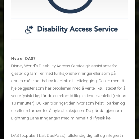
Hva er DAS?
Disney World’s Disability Access Service gir assistanse for
gjester og familier med funksjonshemninger eller som på
annen måte har behov for ekstra tilrettelegging. Den er ment å
hjelpe gjester som har problemer med å vente i kø. I stedet for å
vente fysisk i kø, får du en retur-tid lik gjeldende ventetid (minus
10 minutter). Du kan tilbringe tiden hvor som helst i parken og
deretter returnere for å nyte attraksjonen. Du går da gjennom
Lightning Lane-inngangen med minimal tid i fysisk kø.
DAS (populært kalt DasPass) fullstendig digitalt og integrert i