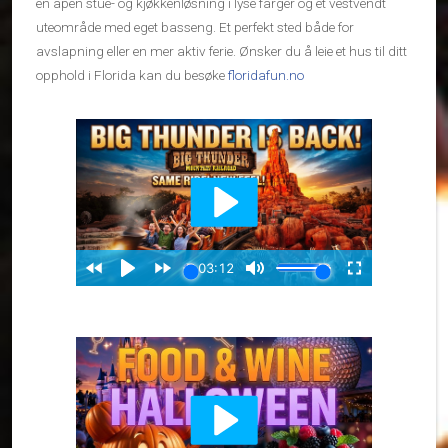
en åpen stue- og kjøkkenløsning i lyse farger og et vestvendt
uteområde med eget basseng. Et perfekt sted både for
avslapning eller en mer aktiv ferie. Ønsker du å leie et hus til ditt
opphold i Florida kan du besøke
floridafun.no