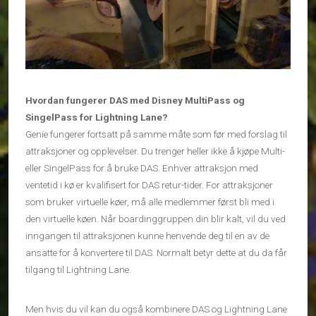
Hvordan fungerer DAS med Disney MultiPass og
SingelPass for Lightning Lane?
Genie fungerer fortsatt på samme måte som før med forslag til
attraksjoner og opplevelser. Du trenger heller ikke å kjøpe Multi-
eller SingelPass for å bruke DAS. Enhver attraksjon med
ventetid i kø er kvalifisert for DAS retur-tider. For attraksjoner
som bruker virtuelle køer, må alle medlemmer først bli med i
den virtuelle køen. Når boardinggruppen din blir kalt, vil du ved
inngangen til attraksjonen kunne henvende deg til en av de
ansatte for å konvertere til DAS. Normalt betyr dette at du da får
tilgang til Lightning Lane.
Men hvis du vil kan du også kombinere DAS og Lightning Lane