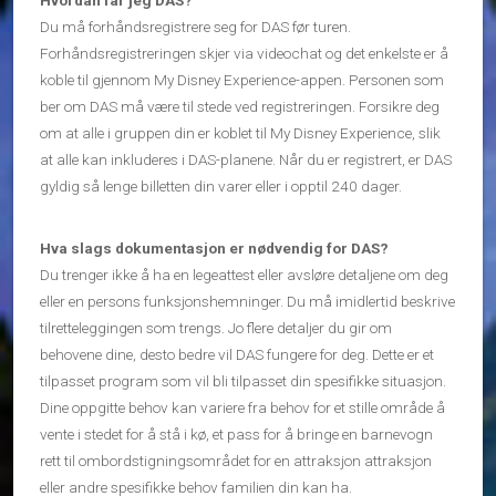
Hvordan får jeg DAS?
Du må forhåndsregistrere seg for DAS før turen.
Forhåndsregistreringen skjer via videochat og det enkelste er å
koble til gjennom My Disney Experience-appen. Personen som
ber om DAS må være til stede ved registreringen. Forsikre deg
om at alle i gruppen din er koblet til My Disney Experience, slik
at alle kan inkluderes i DAS-planene. Når du er registrert, er DAS
gyldig så lenge billetten din varer eller i opptil 240 dager.
Hva slags dokumentasjon er nødvendig for DAS?
Du trenger ikke å ha en legeattest eller avsløre detaljene om deg
eller en persons funksjonshemninger. Du må imidlertid beskrive
tilretteleggingen som trengs. Jo flere detaljer du gir om
behovene dine, desto bedre vil DAS fungere for deg. Dette er et
tilpasset program som vil bli tilpasset din spesifikke situasjon.
Dine oppgitte behov kan variere fra behov for et stille område å
vente i stedet for å stå i kø, et pass for å bringe en barnevogn
rett til ombordstigningsområdet for en attraksjon attraksjon
eller andre spesifikke behov familien din kan ha.