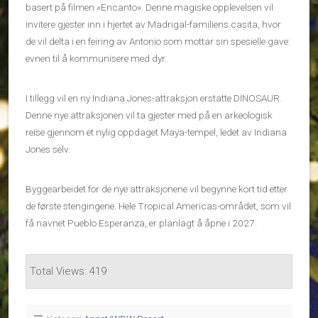
basert på filmen «Encanto». Denne magiske opplevelsen vil
invitere gjester inn i hjertet av Madrigal-familiens casita, hvor
de vil delta i en feiring av Antonio som mottar sin spesielle gave:
evnen til å kommunisere med dyr.
I tillegg vil en ny Indiana Jones-attraksjon erstatte DINOSAUR.
Denne nye attraksjonen vil ta gjester med på en arkeologisk
reise gjennom et nylig oppdaget Maya-tempel, ledet av Indiana
Jones selv.
Byggearbeidet for de nye attraksjonene vil begynne kort tid etter
de første stengingene. Hele Tropical Americas-området, som vil
få navnet Pueblo Esperanza, er planlagt å åpne i 2027.
Total Views: 419