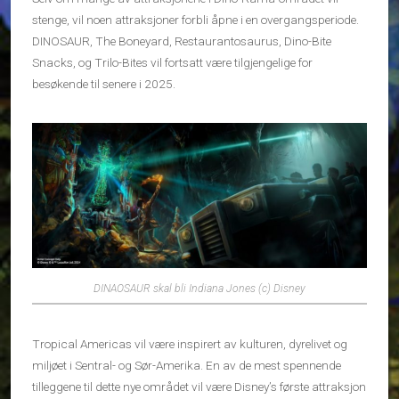
stenge, vil noen attraksjoner forbli åpne i en overgangsperiode.
DINOSAUR, The Boneyard, Restaurantosaurus, Dino-Bite
Snacks, og Trilo-Bites vil fortsatt være tilgjengelige for
besøkende til senere i 2025.
DINAOSAUR skal bli Indiana Jones (c) Disney
Tropical Americas vil være inspirert av kulturen, dyrelivet og
miljøet i Sentral- og Sør-Amerika. En av de mest spennende
tilleggene til dette nye området vil være Disney’s første attraksjon