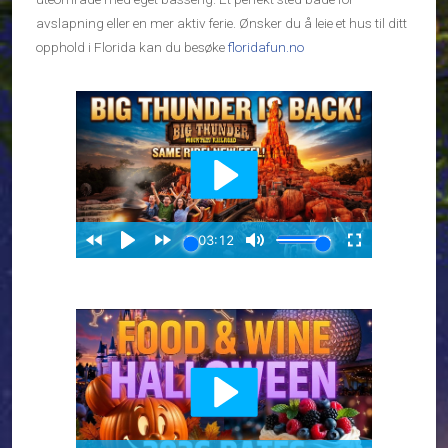
avslapning eller en mer aktiv ferie. Ønsker du å leie et hus til ditt
opphold i Florida kan du besøke
floridafun.no