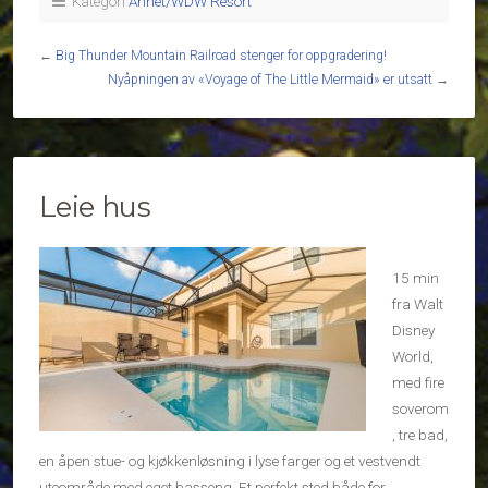
Kategori
Annet/WDW Resort
←
Big Thunder Mountain Railroad stenger for oppgradering!
Nyåpningen av «Voyage of The Little Mermaid» er utsatt
→
Leie hus
15 min
fra Walt
Disney
World,
med fire
soverom
, tre bad,
en åpen stue- og kjøkkenløsning i lyse farger og et vestvendt
uteområde med eget basseng. Et perfekt sted både for