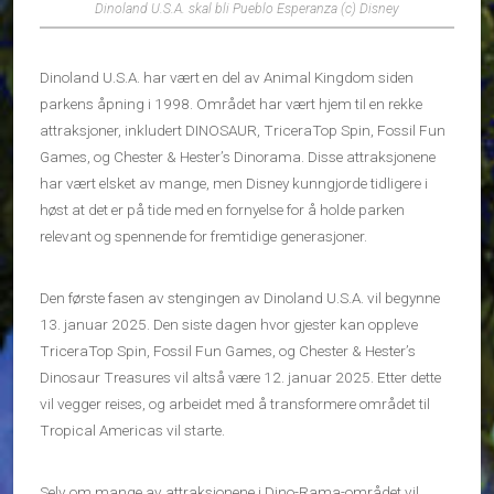
Dinoland U.S.A. skal bli Pueblo Esperanza (c) Disney
Dinoland U.S.A. har vært en del av Animal Kingdom siden
parkens åpning i 1998. Området har vært hjem til en rekke
attraksjoner, inkludert DINOSAUR, TriceraTop Spin, Fossil Fun
Games, og Chester & Hester’s Dinorama. Disse attraksjonene
har vært elsket av mange, men Disney kunngjorde tidligere i
høst at det er på tide med en fornyelse for å holde parken
relevant og spennende for fremtidige generasjoner.
Den første fasen av stengingen av Dinoland U.S.A. vil begynne
13. januar 2025. Den siste dagen hvor gjester kan oppleve
TriceraTop Spin, Fossil Fun Games, og Chester & Hester’s
Dinosaur Treasures vil altså være 12. januar 2025. Etter dette
vil vegger reises, og arbeidet med å transformere området til
Tropical Americas vil starte.
Selv om mange av attraksjonene i Dino-Rama-området vil