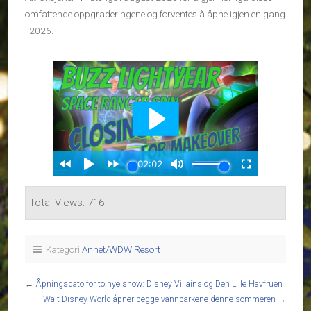
omfattende oppgraderingene og forventes å åpne igjen en gang
i 2026.
Total Views: 716
Kategori
Annet/WDW Resort
←
Åpningsdato for to nye show: Disney Villains og Den Lille Havfruen
Walt Disney World åpner begge vannparkene denne sommeren
→