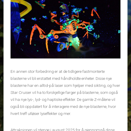
En annen stor forbedring er at de tidligere fastmonterte
blasterne vil bli erstattet med håndholdte enheter. Disse nye
blasterne har en alltid-på laser som hjelper med sikting, og hver
Star Cruiser vil ha to forskjellige farger på blasterne, som også
vil ha nye lys-, lyd- og haptiske effekter. De gamle Z-målene vil
også bli oppdatert for å interagere med de nye blasterne, hvor
hvert treff utløser lyseffekter og mer.
Attraksjonen vil stenge i august 2025 for å gjennomgå disse