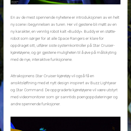
En av de mest spennende nyhetene er introduksjonen av en helt
ny scene i begynnelsen av turen. Her vil gjestene bli møtt av en
ny karakter, en vennlig robot kalt «Buddy». Buddy er en støtte-
robot som sørger for at alle Space Rangers er klare for
oppdraget sitt, utfører siste systemkontroller på Star Cruiser-
kjøretøyene, og gir gjestene muligheten til å øve på målskyting
med de nye, interaktive funksjonene.
Attraksjonens Star Cruiser-kjøretøy vil også få en
ansiktsløftning med et nytt design inspirert av Buzz Lightyear
og Star Command. De oppgraderte kjøretøyene vil være utstyrt
med videomonitorer som gir sanntids poengoppdateringer og
andre spennende funksjoner.