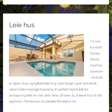
Leie hus
15 min
fra Walt
Disney
World,
med fire
soverom
, tre bad,
en åpen stue- og kjøkkenløsning i lyse farger og et vestvendt
uteområde med eget basseng. Et perfekt sted både for
avslapning eller en mer aktiv ferie. Ønsker du å leie et hus til ditt
opphold i Florida kan du besøke
floridafun.no