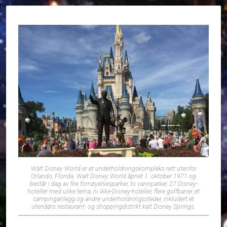
Walt Disney World er et underholdningskompleks rett utenfor
Orlando, Florida. Walt Disney World åpnet 1. oktober 1971 og
består i dag av fire fornøyelsesparker, to vannparker, 27 Disney-
hoteller med ulike tema, ni ikke-Disney-hoteller, flere golfbaner, et
campinganlegg og andre underholdningssteder, inkludert et
utendørs restaurant- og shoppingdistrikt kalt Disney Springs.