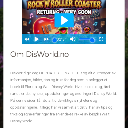
Om DisWorld.no
DisWorld gir deg OPPDATERTE NYHETER og alt du trenger av
informasjon, bilder, tips og triks for deg som planlegger et
besøk til Florida og Walt Disney World. Hver eneste dag, året
rundt, er det nyheter, oppdateringer og endringer i Disney World.
På denne siden får du alltid de viktigste nyhetene og
oppdateringene. I tillegg har vi samlet alt det vi har av tips og
triks og egne erfaringer fra en endeløs rekke av besøk i Walt
Disney World.