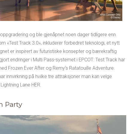
oppgradering og ble gjenåpnet noen dager tidligere enn
m «Test Track 3.0», inkluderer forbedret teknologi, et nytt
net er inspirert av futuristiske konsepter og bærekraftig
jort endringer i Multi Pass-systemet i EPCOT: Test Track har
 med Frozen Ever After og Remy’s Ratatouille Adventure.
 har innvirkning på hvilke tre attraksjoner man kan velge
 Lightning Lane HER.
n Party