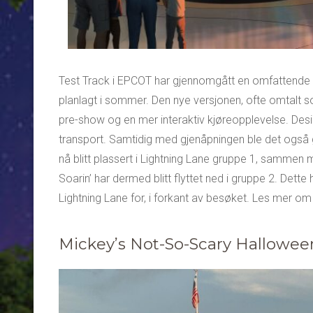
Test Track i EPCOT har gjennomgått en omfattende 
planlagt i sommer. Den nye versjonen, ofte omtalt so
pre-show og en mer interaktiv kjøreopplevelse. Desig
transport. Samtidig med gjenåpningen ble det også g
nå blitt plassert i Lightning Lane gruppe 1, sammen
Soarin’ har dermed blitt flyttet ned i gruppe 2. Dette
Lightning Lane for, i forkant av besøket. Les mer om
Mickey’s Not-So-Scary Hallowee