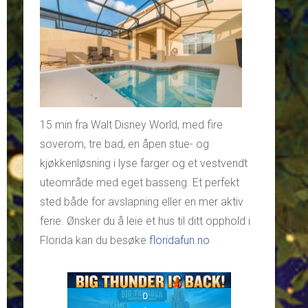
15 min fra Walt Disney World, med fire
soverom, tre bad, en åpen stue- og
kjøkkenløsning i lyse farger og et vestvendt
uteområde med eget basseng. Et perfekt
sted både for avslapning eller en mer aktiv
ferie. Ønsker du å leie et hus til ditt opphold i
Florida kan du besøke
floridafun.no