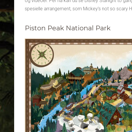
og videoer. Per nå kan du se Disney Starlight to gang
spesielle arrangement, som Mickey’s not so scary H
Piston Peak National Park