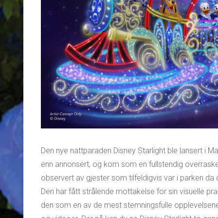
Den nye nattparaden Disney Starlight ble lansert i Mag
enn annonsert, og kom som en fullstendig overraske
observert av gjester som tilfeldigvis var i parken d
Den har fått strålende mottakelse for sin visuelle p
den som en av de mest stemningsfulle opplevelsene i