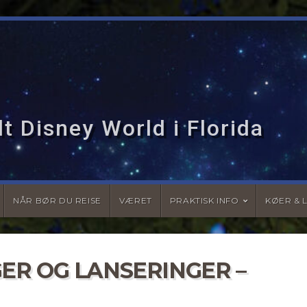
t Disney World i Florida
NÅR BØR DU REISE
VÆRET
PRAKTISK INFO
KØER & 
R OG LANSERINGER –