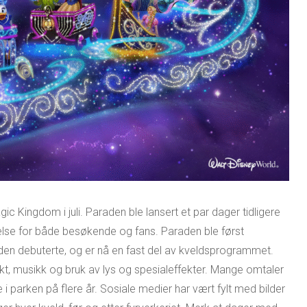
ic Kingdom i juli. Paraden ble lansert et par dager tidligere
lse for både besøkende og fans. Paraden ble først
a den debuterte, og er nå en fast del av kveldsprogrammet.
rakt, musikk og bruk av lys og spesialeffekter. Mange omtaler
 parken på flere år. Sosiale medier har vært fylt med bilder