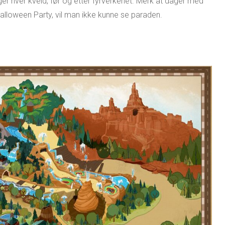
er hver kveld, før og etter fyrverkeriet. Merk at dager med
alloween Party, vil man ikke kunne se paraden.