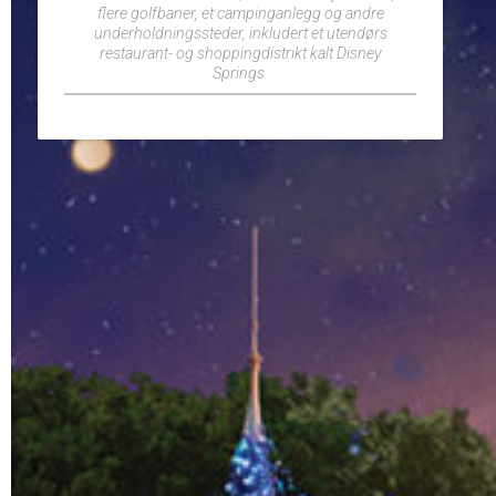
flere golfbaner, et campinganlegg og andre
underholdningssteder, inkludert et utendørs
restaurant- og shoppingdistrikt kalt Disney
Springs.