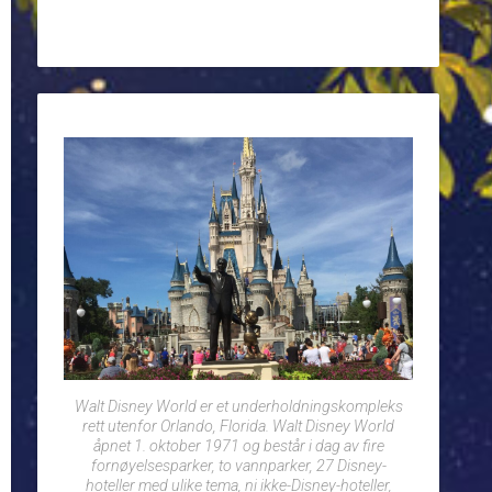
Walt Disney World er et underholdningskompleks
rett utenfor Orlando, Florida. Walt Disney World
åpnet 1. oktober 1971 og består i dag av fire
fornøyelsesparker, to vannparker, 27 Disney-
hoteller med ulike tema, ni ikke-Disney-hoteller,