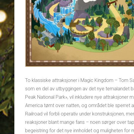
To klassiske attraksjoner i Magic Kingdom – Tom Sa
som en del av utbyggingen av det nye temalandet ba
Peak National Park», vil inkludere nye attraksjoner med
America tømt over natten, og området ble sperret av
Railroad vil forbli operativ under konstruksjonen, me
reaksjoner blant mange fans – noen sørger over tape
begeistring for det nye innholdet og muligheten for