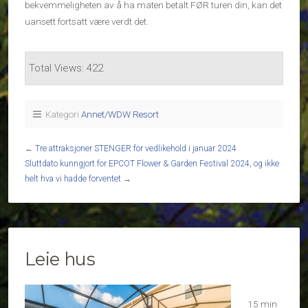
bekvemmeligheten av å ha maten betalt FØR turen din, kan det
uansett fortsatt være verdt det.
Total Views: 422
Kategori
Annet/WDW Resort
←
Tre attraksjoner STENGER for vedlikehold i januar 2024
Sluttdato kunngjort for EPCOT Flower & Garden Festival 2024, og ikke
helt hva vi hadde forventet
→
Leie hus
15 min