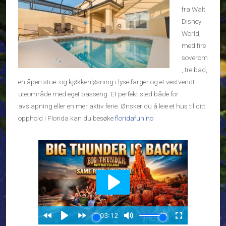
fra Walt
Disney
World,
med fire
soverom
, tre bad,
en åpen stue- og kjøkkenløsning i lyse farger og et vestvendt
uteområde med eget basseng. Et perfekt sted både for
avslapning eller en mer aktiv ferie. Ønsker du å leie et hus til ditt
opphold i Florida kan du besøke
floridafun.no