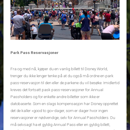
Park Pass Reservasjoner
Fra og med nå, kjøper du en vanlig billett til Disney World,
trenger du ikke lenger tenke på at du også må ordne en park
pass-reservasjon til den eller de parkene du vil besøke. Imidlertid
kreves det fortsatt pask pass-reservasjoner for Annual
Passholders og for enkelte andre billetter som ikke er
datobaserte. Som en slags kompensasjon har Disney opprettet
det de kaller «good to go»-dager, som er dager hvor ingen
reservasjoner er nødvendige, selv for Annual Passholders. Du
må selvsagt ha et gyldig Annual Pass eller en gyldig billett,