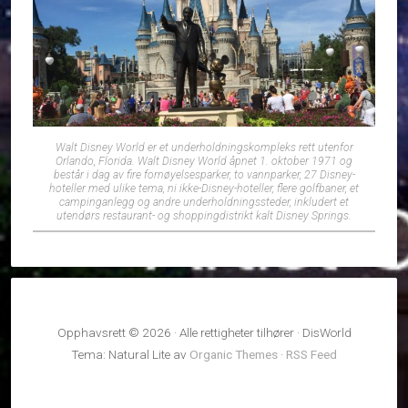
Walt Disney World er et underholdningskompleks rett utenfor
Orlando, Florida. Walt Disney World åpnet 1. oktober 1971 og
består i dag av fire fornøyelsesparker, to vannparker, 27 Disney-
hoteller med ulike tema, ni ikke-Disney-hoteller, flere golfbaner, et
campinganlegg og andre underholdningssteder, inkludert et
utendørs restaurant- og shoppingdistrikt kalt Disney Springs.
Opphavsrett © 2026 · Alle rettigheter tilhører · DisWorld
Tema: Natural Lite av
Organic Themes
·
RSS Feed