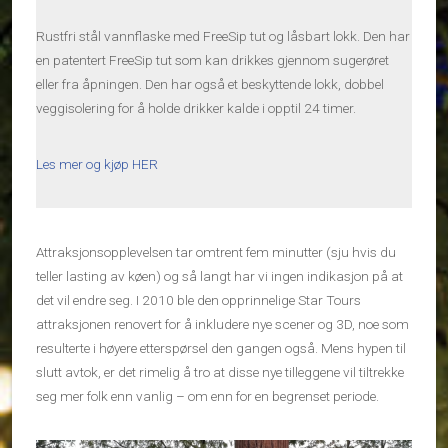
Rustfri stål vannflaske med FreeSip tut og låsbart lokk. Den har
en patentert FreeSip tut som kan drikkes gjennom sugerøret
eller fra åpningen. Den har også et beskyttende lokk, dobbel
veggisolering for å holde drikker kalde i opptil 24 timer.
Les mer og kjøp HER
Attraksjonsopplevelsen tar omtrent fem minutter (sju hvis du
teller lasting av køen) og så langt har vi ingen indikasjon på at
det vil endre seg. I 2010 ble den opprinnelige Star Tours
attraksjonen renovert for å inkludere nye scener og 3D, noe som
resulterte i høyere etterspørsel den gangen også. Mens hypen til
slutt avtok, er det rimelig å tro at disse nye tilleggene vil tiltrekke
seg mer folk enn vanlig – om enn for en begrenset periode.