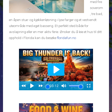
med fire
soverom
, tre bad,
en åpen stue- og kjøkkenløsning i lyse farger og et vestvendt
uteområde med eget basseng. Et perfekt sted både for
avslapning eller en mer aktiv ferie. Ønsker du å leie et hus til ditt
opphold i Florida kan du besøke
floridafun.no