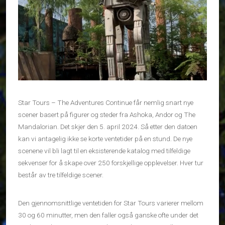
Star Tours – The Adventures Continue får nemlig snart nye
scener basert på figurer og steder fra Ashoka, Andor og The
Mandalorian. Det skjer den 5. april 2024. Så etter den datoen
kan vi antagelig ikke se korte ventetider på en stund. De nye
scenene vil bli lagt til en eksisterende katalog med tilfeldige
sekvenser for å skape over 250 forskjellige opplevelser. Hver tur
består av tre tilfeldige scener.
Den gjennomsnittlige ventetiden for Star Tours varierer mellom
30 og 60 minutter, men den faller også ganske ofte under det