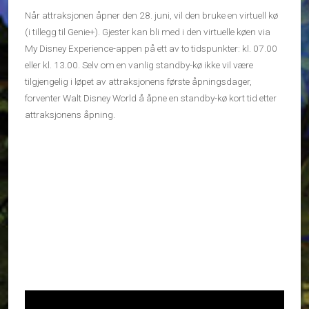
Når attraksjonen åpner den 28. juni, vil den bruke en virtuell kø
(i tillegg til Genie+). Gjester kan bli med i den virtuelle køen via
My Disney Experience-appen på ett av to tidspunkter: kl. 07.00
eller kl. 13.00. Selv om en vanlig standby-kø ikke vil være
tilgjengelig i løpet av attraksjonens første åpningsdager,
forventer Walt Disney World å åpne en standby-kø kort tid etter
attraksjonens åpning.