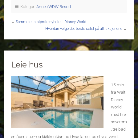
Kategori
Annet/WDW Resort
←
Sommerens største nyheter i Disney World
Hvordan velge det beste setet på attraksjonene
→
Leie hus
15 min
fra Walt
Disney
World,
med fire
soverom
, tre bad,
en åpen stue- og kjøkkenløsning i lyse farger og et vestvendt