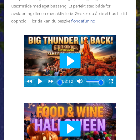
uteområde med eget basseng. Et perfekt sted både for
avslapning eller en mer aktiv ferie. Ønsker du å leie et hus til ditt
opphold i Florida kan du besøke
floridafun.no