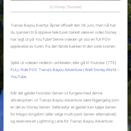
(c) Disney (Youtube)
Tianas Bayou Eventyr åpner offisielt den 28. juni, men nå har
du sjansen til å oppleve hele turen takket være en video Disney
har lagt ut på YouTube! Denne videoen gir oss en full POV-
opplevelse av turen, fra den første bakken til den siste scenen.
Sjekk ut videoen nederst i artikkelen, eller gå til Youtube:
(775)
FULL Ride POV: Tiana’s Bayou Adventure | Walt Disney World –
YouTube
Når det gjelder hvordan Genie+ vil fungere med denne
attraksjonen, vil Tianas Bayou Adventure være tilgjengelig som
en del av Disney Genie+. Dette betyr at gjester kan kjøpe Genie+
for Magic Kingdom (eller velge multi-park Genie+ alternativet)
og reservere en Lightning Lane for Tianas Bayou Adventure.