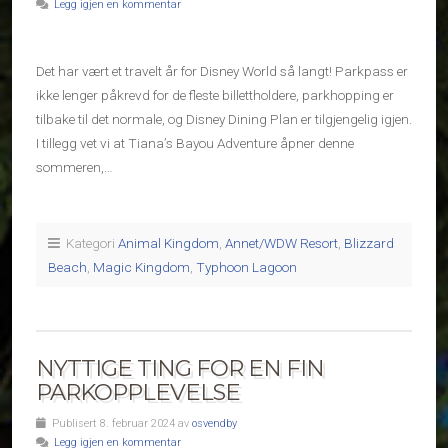
Legg igjen en kommentar
Det har vært et travelt år for Disney World så langt! Parkpass er
ikke lenger påkrevd for de fleste billettholdere, parkhopping er
tilbake til det normale, og Disney Dining Plan er tilgjengelig igjen.
I tillegg vet vi at Tiana’s Bayou Adventure åpner denne
sommeren,…
Kategori
Animal Kingdom
,
Annet/WDW Resort
,
Blizzard
Beach
,
Magic Kingdom
,
Typhoon Lagoon
NYTTIGE TING FOR EN FIN
PARKOPPLEVELSE
Publisert 8. februar 2024 av
osvendby
Legg igjen en kommentar