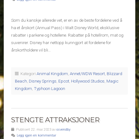
Som du kanskje allerede vet, er en av de beste fordelene ved å
ha et årskort (Annual Pass) i Walt Disney World, eksklusive
rabatter i parkene og hotellene. Rabatter på hotellrom, mat og
suvenirer. Disney har nettopp kunngjort at fordelene for
årskortholdere vil bli…
Kategori
Animal Kingdom
,
Annet/WDW Resort
,
Blizzard
Beach
,
Disney Springs
,
Epcot
,
Hollywood Studios
,
Magic
Kingdom
,
Typhoon Lagoon
STENGTE ATTRAKSJONER
Publisert 22. mai 2023 av
osvendby
Legg igjen en kommentar