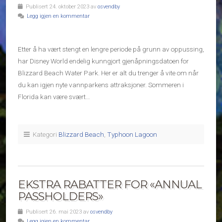
Publisert 24. oktober 2023 av
osvendby
Legg igjen en kommentar
Etter å ha vært stengt en lengre periode på grunn av oppussing,
har Disney World endelig kunngjort gjenåpningsdatoen for
Blizzard Beach Water Park. Her er alt du trenger å vite om når
du kan igjen nyte vannparkens attraksjoner. Sommeren i
Florida kan være svært…
Kategori
Blizzard Beach
,
Typhoon Lagoon
EKSTRA RABATTER FOR «ANNUAL
PASSHOLDERS»
Publisert 26. mai 2023 av
osvendby
Legg igjen en kommentar