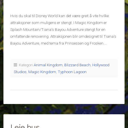
Hvis du skal til Disney World kan det være greit å vite hvilke
attraksjoner som muligens er stengt. I Magic Kingdom er
Splash Mountain/Tiana’s Bayou Adventure stengt for en
omfattende renovering. Attraksjonen blir omdesignet til Tiana’s
Bayou Adventure, med tema fra Prinsessen og Frosken….
Kategori
Animal Kingdom
,
Blizzard Beach
,
Hollywood
Studios
,
Magic Kingdom
,
Typhoon Lagoon
Leie hus