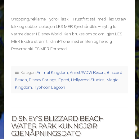
Shopping/reklame Hydro Flask – i rustfritt stål med Flex Straw-
lokk og dobbel isolasjon LES MER Kjølehåndkle – nyttig for
varme dager i Disney World. Kan brukes om og om igjen.LES
MER Ekstra strøm til din iPhone med en liten og hendig
PowerbankLES MER Forbered…
Kategori
Animal Kingdom
,
Annet/WDW Resort
,
Blizzard
Beach
,
Disney Springs
,
Epcot
,
Hollywood Studios
,
Magic
Kingdom
,
Typhoon Lagoon
DISNEY’S BLIZZARD BEACH
WATER PARK KUNNGJØR
GJENÅPNINGSDATO