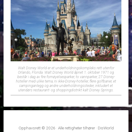
Walt Disney World er et underholdningskompleks rett utenfor
Orlando, Florida. Walt Disney World åpnet 1. oktober 1971 og
består i dag av fire fornøyelsesparker, to vannparker, 27 Disney-
hoteller med ulike tema, ni ikke-Disney-hoteller, flere golfbaner, et
campinganlegg og andre underholdningssteder, inkludert et
utendørs restaurant- og shoppingdistrikt kalt Disney Springs.
Opphavsrett © 2026 · Alle rettigheter tilhører · DisWorld