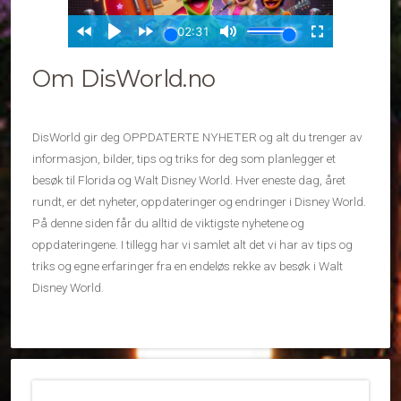
Om DisWorld.no
DisWorld gir deg OPPDATERTE NYHETER og alt du trenger av
informasjon, bilder, tips og triks for deg som planlegger et
besøk til Florida og Walt Disney World. Hver eneste dag, året
rundt, er det nyheter, oppdateringer og endringer i Disney World.
På denne siden får du alltid de viktigste nyhetene og
oppdateringene. I tillegg har vi samlet alt det vi har av tips og
triks og egne erfaringer fra en endeløs rekke av besøk i Walt
Disney World.