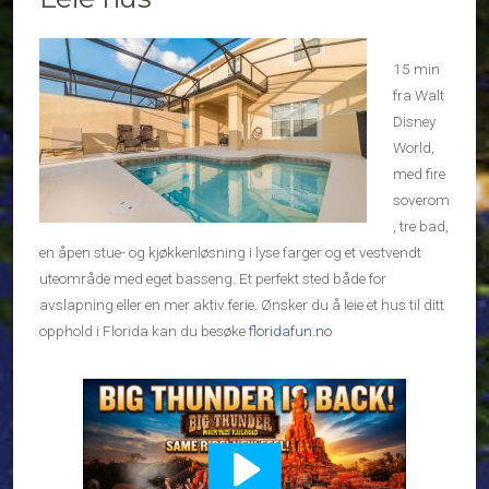
15 min
fra Walt
Disney
World,
med fire
soverom
, tre bad,
en åpen stue- og kjøkkenløsning i lyse farger og et vestvendt
uteområde med eget basseng. Et perfekt sted både for
avslapning eller en mer aktiv ferie. Ønsker du å leie et hus til ditt
opphold i Florida kan du besøke
floridafun.no